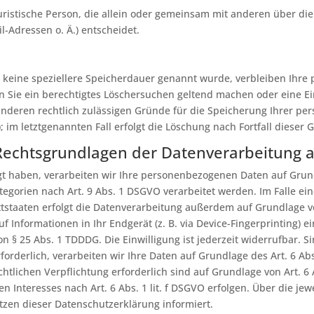
r juristische Person, die allein oder gemeinsam mit anderen über d
-Adressen o. Ä.) entscheidet.
 keine speziellere Speicherdauer genannt wurde, verbleiben Ihre
nn Sie ein berechtigtes Löschersuchen geltend machen oder eine E
 anderen rechtlich zulässigen Gründe für die Speicherung Ihrer pe
 im letztgenannten Fall erfolgt die Löschung nach Fortfall dieser 
Rechtsgrundlagen der Datenverarbeitung a
igt haben, verarbeiten wir Ihre personenbezogenen Daten auf Grundl
tegorien nach Art. 9 Abs. 1 DSGVO verarbeitet werden. Im Falle ein
taaten erfolgt die Datenverarbeitung außerdem auf Grundlage von A
 Informationen in Ihr Endgerät (z. B. via Device-Fingerprinting) ei
 § 25 Abs. 1 TDDDG. Die Einwilligung ist jederzeit widerrufbar. S
derlich, verarbeiten wir Ihre Daten auf Grundlage des Art. 6 Abs.
echtlichen Verpflichtung erforderlich sind auf Grundlage von Art. 6
 Interesses nach Art. 6 Abs. 1 lit. f DSGVO erfolgen. Über die jewe
zen dieser Datenschutzerklärung informiert.