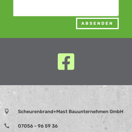
Alternative:
ABSENDEN


Scheurenbrand+Mast Bauunternehmen GmbH

07056 - 96 59 36